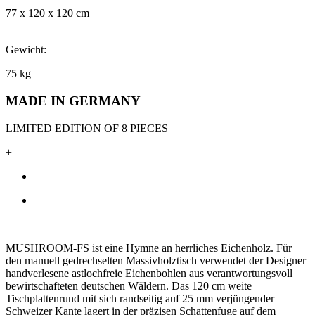
77 x 120 x 120 cm
Gewicht:
75 kg
MADE IN GERMANY
LIMITED EDITION OF 8 PIECES
+
MUSHROOM-FS ist eine Hymne an herrliches Eichenholz. Für
den manuell gedrechselten Massivholztisch verwendet der Designer
handverlesene astlochfreie Eichenbohlen aus verantwortungsvoll
bewirtschafteten deutschen Wäldern. Das 120 cm weite
Tischplattenrund mit sich randseitig auf 25 mm verjüngender
Schweizer Kante lagert in der präzisen Schattenfuge auf dem