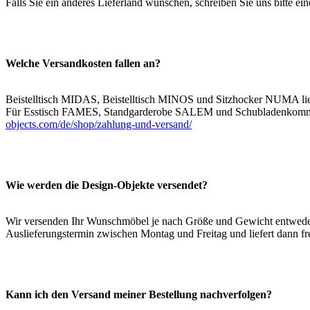
Falls Sie ein anderes Lieferland wünschen, schreiben Sie uns bitte e
Welche Versandkosten fallen an?
Beistelltisch MIDAS, Beistelltisch MINOS und Sitzhocker NUMA liefe
Für Esstisch FAMES, Standgarderobe SALEM und Schubladenkommo
objects.com/de/shop/zahlung-und-versand/
Wie werden die Design-Objekte versendet?
Wir versenden Ihr Wunschmöbel je nach Größe und Gewicht entweder 
Auslieferungstermin zwischen Montag ­und Freitag und liefert dann fre
Kann ich den Versand meiner Bestellung nachverfolgen?