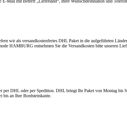
ine E-Mail mit Betreff „Lieferland“, Ihrer Wunschdestination und Tele
rn wir als versandkostenfreies DHL Paket in die aufgeführten Länder
de HAMBURG entnehmen Sie die Versandkosten bitte unseren Lief
per DHL oder per Spedition. DHL bringt Ihr Paket von Montag bis Sam
i bis an Ihre Bordsteinkante.