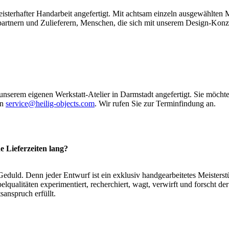
sterhafter Handarbeit angefertigt. Mit achtsam einzeln ausgewählten Ma
partnern und Zulieferern, Menschen, die sich mit unserem Design-Konz
unserem eigenen Werkstatt-Atelier in Darmstadt angefertigt. Sie möcht
an
service@heilig-objects.com
. Wir rufen Sie zur Terminfindung an.
e Lieferzeiten lang?
duld. Denn jeder Entwurf ist ein exklusiv handgearbeitetes Meisterstü
lqualitäten experimentiert, recherchiert, wagt, verwirft und forscht d
sanspruch erfüllt.