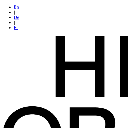
En
|
De
|
Es