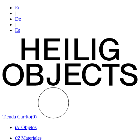
En
|
De
|
Es
Tienda
Carrito(0)
01
Objetos
02
Materiales